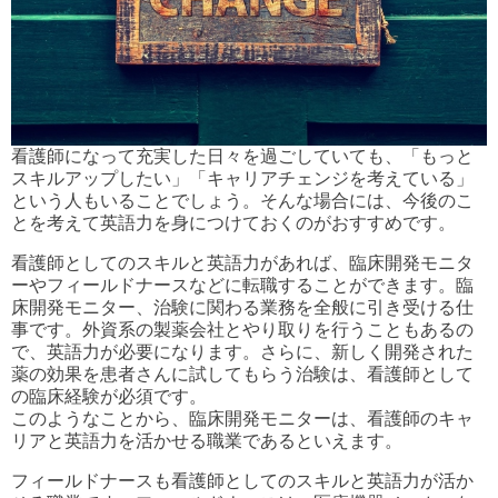
看護師になって充実した日々を過ごしていても、「もっと
スキルアップしたい」「キャリアチェンジを考えている」
という人もいることでしょう。そんな場合には、今後のこ
とを考えて英語力を身につけておくのがおすすめです。
看護師としてのスキルと英語力があれば、臨床開発モニタ
ーやフィールドナースなどに転職することができます。臨
床開発モニター、治験に関わる業務を全般に引き受ける仕
事です。外資系の製薬会社とやり取りを行うこともあるの
で、英語力が必要になります。さらに、新しく開発された
薬の効果を患者さんに試してもらう治験は、看護師として
の臨床経験が必須です。
このようなことから、臨床開発モニターは、看護師のキャ
リアと英語力を活かせる職業であるといえます。
フィールドナースも看護師としてのスキルと英語力が活か