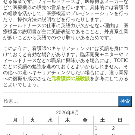
せる職業です。フィールドナースは、医療機器メーカーな
どで医療機器の販売の営業を行います。具体的には看護師
の経験を活かして、医療機器のプレゼンテーションを行っ
たり、操作方法の説明などを行ったりします。
フィールドナースの仕事に英語力が欠かせない理由は、医
療機器の説明書が主に英語表記であることと、外資系企業
が多いことから英語でのやり取りがあるためです。
このように、看護師のキャリアチェンジには英語を身につ
けておくと有効な場合があります。臨床開発モニターやフ
ィールドナースなどの職業に興味がある場合には、TOEIC
などの英語の勉強を進めておくとよいかもしれません。そ
の他への道へキャリアチェンジしたい場合には、違う業界
への復職を成功させた
元看護師の経験談
を参考にしてみる
とよいでしょう。
検
索:
2026年8月
月
火
水
木
金
土
日
1
2