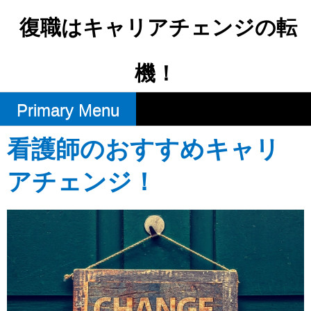
Skip
to
復職はキャリアチェンジの転
content
機！
Primary Menu
看護師のおすすめキャリ
アチェンジ！